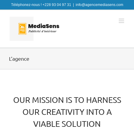
Skip
Téléphonez-nous ! +228 93 04 97 31
|
info@agencemediasens.com
to
content
L’agence
OUR MISSION IS TO HARNESS
OUR CREATIVITY INTO A
VIABLE SOLUTION